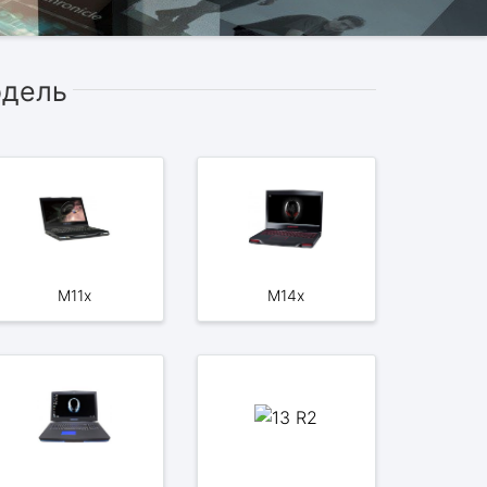
одель
M11x
M14x