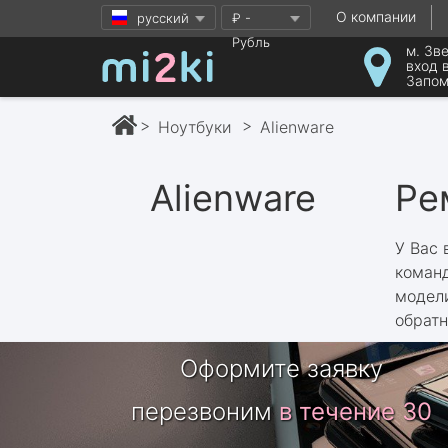
О
компании
русский
₽ -
Рубль
м. Зв
вход 
Запом
Ноутбуки
Alienware
Alienware
Ре
У Вас 
коман
модели
обратн
Оформите заявку
перезвоним
в течение 30