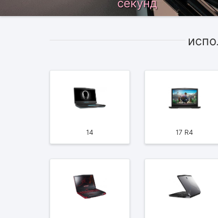
секунд
испо
14
17 R4