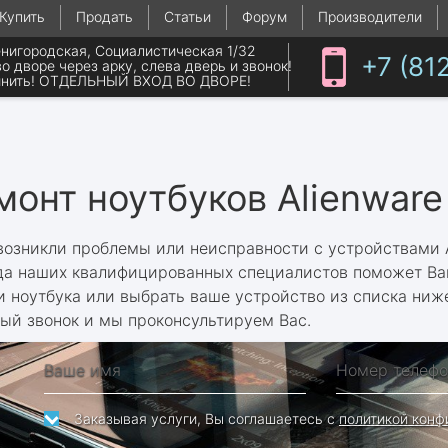
Купить
Продать
Статьи
Форум
Производители
енигородская, Социалистическая 1/32
+7 (81
во дворе через арку, слева дверь и звонок!
нить! ОТДЕЛЬНЫЙ ВХОД ВО ДВОРЕ!
монт ноутбуков Alienware
возникли проблемы или неисправности с устройствами A
да наших квалифицированных специалистов поможет Вам
 ноутбука или выбрать ваше устройство из списка ниже,
ый звонок и мы проконсультируем Вас.
Заказывая услуги, Вы соглашаетесь с
политикой конф